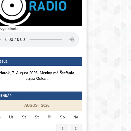
 vysielanie
S JE:
Piatok
, 7. August 2026.
Meniny má
Štefánia
,
zajtra
Oskar
.
LENDÁR
AUGUST 2026
o
Ut
St
Št
Pi
So
Ne
1
2