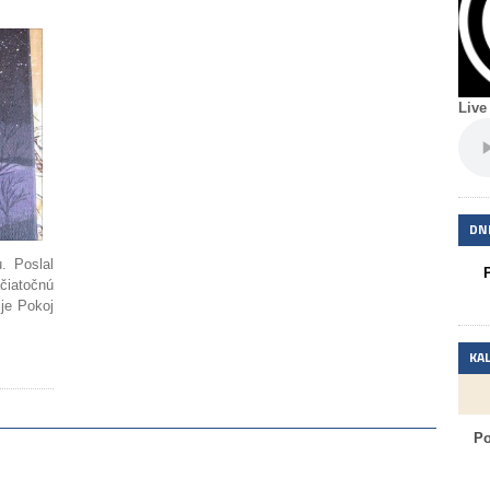
Live
DNE
. Poslal
iatočnú
 je Pokoj
KA
P