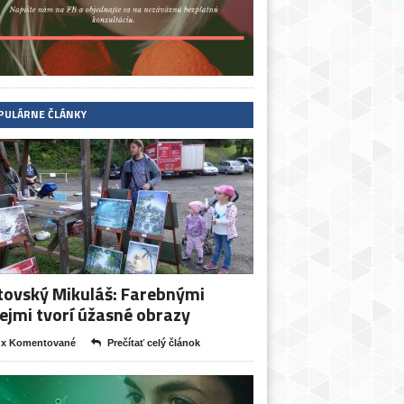
PULÁRNE ČLÁNKY
tovský Mikuláš: Farebnými
ejmi tvorí úžasné obrazy
 x Komentované
Prečítať celý článok