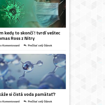
m kedy to skončí ! tvrdí veštec
mas Ross z Nitry
 x Komentované
Prečítať celý článok
áže si čistá voda pamätať?
 x Komentované
Prečítať celý článok