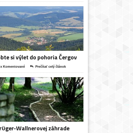
bte si výlet do pohoria Čergov
 x Komentované
Prečítať celý článok
rϋger-Wallnerovej záhrade