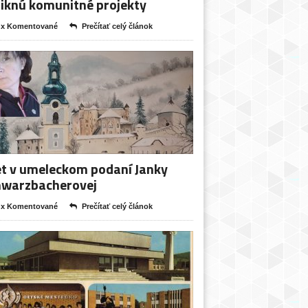
iknú komunitné projekty
 x Komentované
Prečítať celý článok
t v umeleckom podaní Janky
hwarzbacherovej
 x Komentované
Prečítať celý článok