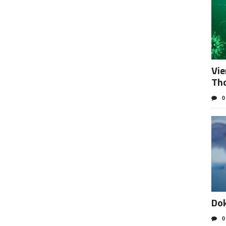
Vie
Tho
0
Dok
0