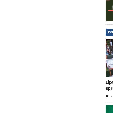
PO
Lip
spr
0