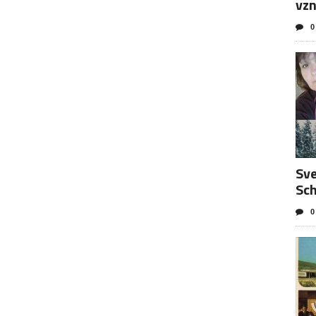
vzn
0
Sve
Sc
0