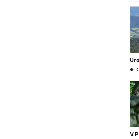
Uro
0
V P