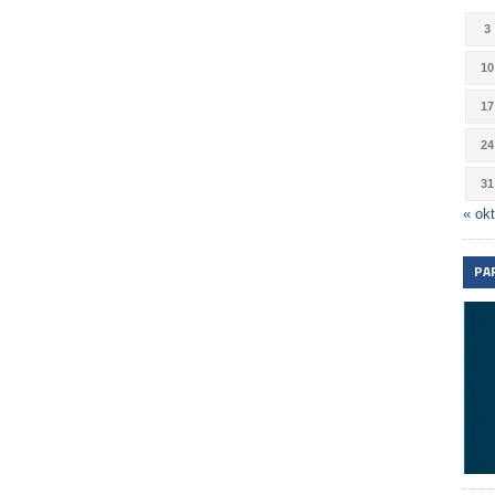
3
10
17
24
31
« okt
PA