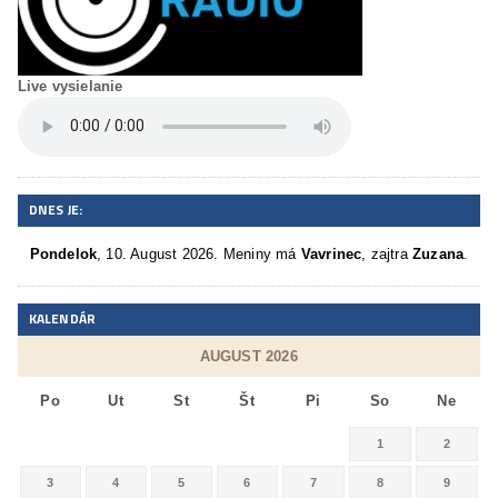
Live vysielanie
DNES JE:
Pondelok
, 10. August 2026.
Meniny má
Vavrinec
, zajtra
Zuzana
.
KALENDÁR
AUGUST 2026
Po
Ut
St
Št
Pi
So
Ne
1
2
3
4
5
6
7
8
9