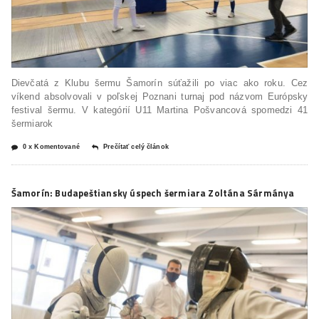
Dievčatá z Klubu šermu Šamorín súťažili po viac ako roku. Cez
víkend absolvovali v poľskej Poznani turnaj pod názvom Európsky
festival šermu. V kategórií U11 Martina Pošvancová spomedzi 41
šermiarok
0 x Komentované
Prečítať celý článok
Šamorín: Budapeštiansky úspech šermiara Zoltána Sármánya