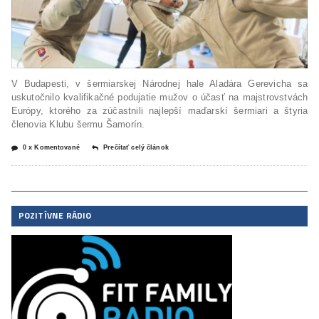
V Budapesti, v šermiarskej Národnej hale Aladára Gerevicha sa
uskutočnilo kvalifikačné podujatie mužov o účasť na majstrovstvách
Európy, ktorého za zúčastnili najlepší maďarskí šermiari a štyria
členovia Klubu šermu Šamorín.
0 x Komentované
Prečítať celý článok
POZITÍVNE RÁDIO