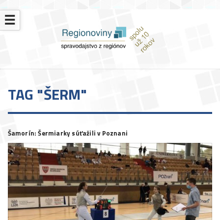
☰
TAG "ŠERM"
Šamorín: Šermiarky súťažili v Poznani