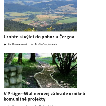
Urobte si výlet do pohoria Čergov
0 x Komentované
Prečítať celý článok
V Prϋger-Wallnerovej záhrade vzniknú
komunitné projekty