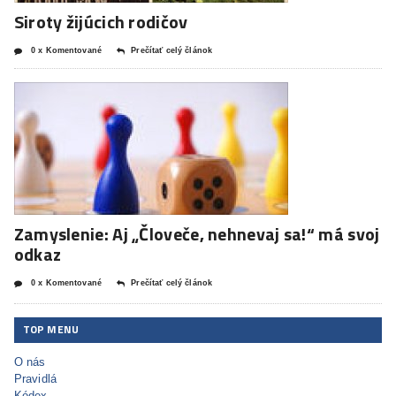
Siroty žijúcich rodičov
0 x Komentované
Prečítať celý článok
Zamyslenie: Aj „Človeče, nehnevaj sa!“ má svoj
odkaz
0 x Komentované
Prečítať celý článok
TOP MENU
O nás
Pravidlá
Kódex