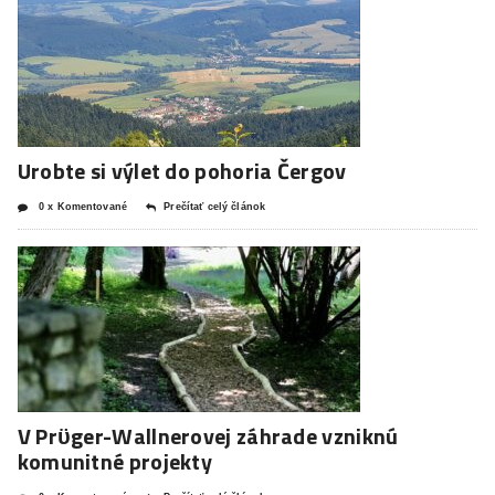
Urobte si výlet do pohoria Čergov
0 x Komentované
Prečítať celý článok
V Prϋger-Wallnerovej záhrade vzniknú
komunitné projekty