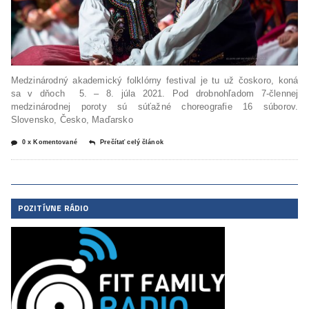
Medzinárodný akademický folklórny festival je tu už čoskoro, koná
sa v dňoch 5. – 8. júla 2021. Pod drobnohľadom 7-člennej
medzinárodnej poroty sú súťažné choreografie 16 súborov.
Slovensko, Česko, Maďarsko
0 x Komentované
Prečítať celý článok
POZITÍVNE RÁDIO