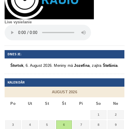
Live vysielanie
DNES JE:
Štvrtok
, 6. August 2026.
Meniny má
Jozefína
, zajtra
Štefánia
.
KALENDÁR
AUGUST 2026
Po
Ut
St
Št
Pi
So
Ne
1
2
3
4
5
6
7
8
9