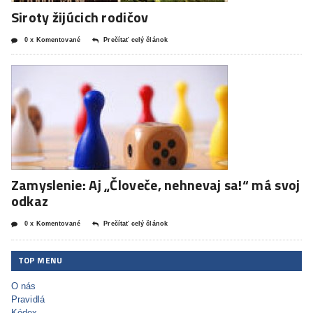
Siroty žijúcich rodičov
0 x Komentované
Prečítať celý článok
Zamyslenie: Aj „Človeče, nehnevaj sa!“ má svoj
odkaz
0 x Komentované
Prečítať celý článok
TOP MENU
O nás
Pravidlá
Kódex