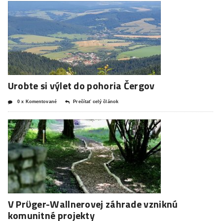
Urobte si výlet do pohoria Čergov
0 x Komentované
Prečítať celý článok
V Prϋger-Wallnerovej záhrade vzniknú
komunitné projekty