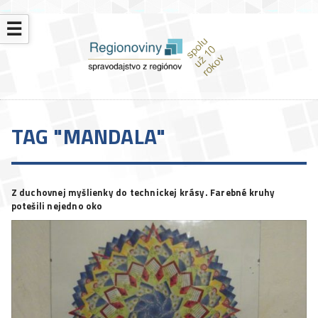
☰
TAG "MANDALA"
Z duchovnej myšlienky do technickej krásy. Farebné kruhy
potešili nejedno oko