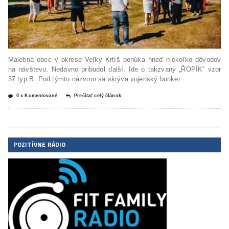
Malebná obec v okrese Veľký Krtíš ponúka hneď niekoľko dôvodov
na návštevu. Nedávno pribudol ďalší. Ide o takzvaný „ŘOPÍK“ vzor
37 typ B. Pod týmto názvom sa skrýva vojenský bunker
0 x Komentované
Prečítať celý článok
POZITÍVNE RÁDIO