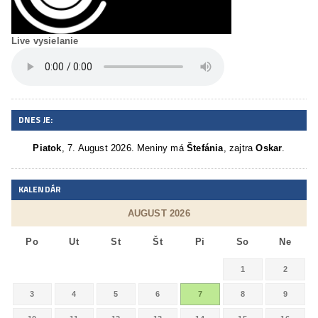
Live vysielanie
DNES JE:
Piatok
, 7. August 2026.
Meniny má
Štefánia
, zajtra
Oskar
.
KALENDÁR
AUGUST 2026
Po
Ut
St
Št
Pi
So
Ne
1
2
3
4
5
6
7
8
9