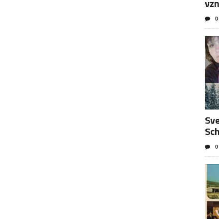
vzn
0
Sve
Sc
0