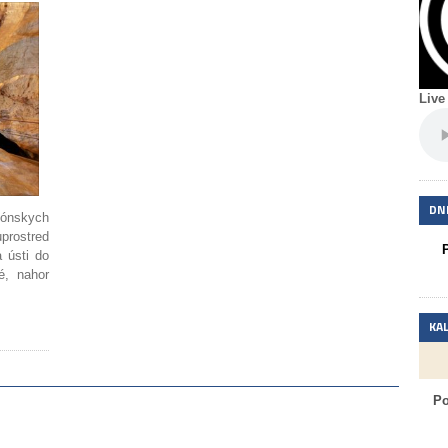
Live
DNE
vónskych
uprostred
a ústi do
é, nahor
KA
P