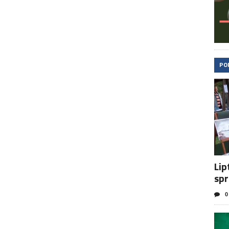
PO
Lip
spr
0