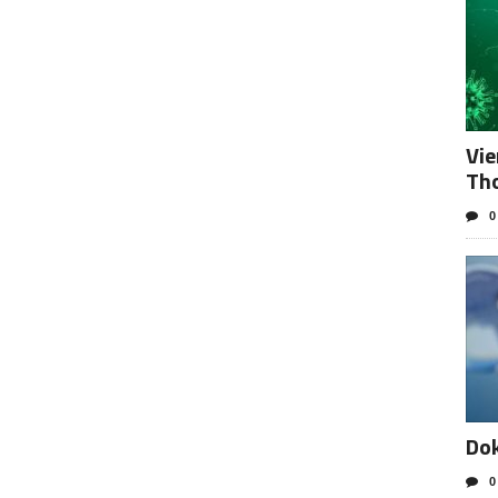
Vie
Tho
0
Dok
0