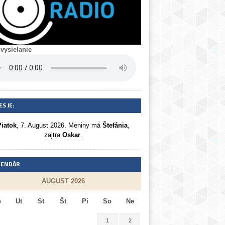
 vysielanie
S JE:
Piatok
, 7. August 2026.
Meniny má
Štefánia
,
zajtra
Oskar
.
LENDÁR
AUGUST 2026
o
Ut
St
Št
Pi
So
Ne
1
2