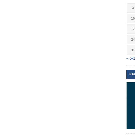
3
10
17
24
31
« okt
PA