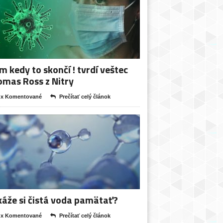
m kedy to skončí ! tvrdí veštec
mas Ross z Nitry
 x Komentované
Prečítať celý článok
áže si čistá voda pamätať?
 x Komentované
Prečítať celý článok