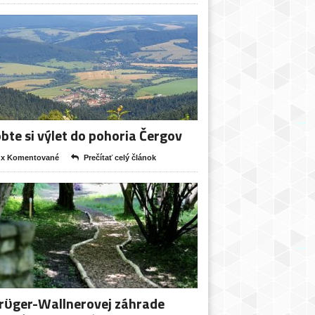
bte si výlet do pohoria Čergov
 x Komentované
Prečítať celý článok
rϋger-Wallnerovej záhrade