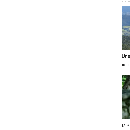
Uro
0
V P