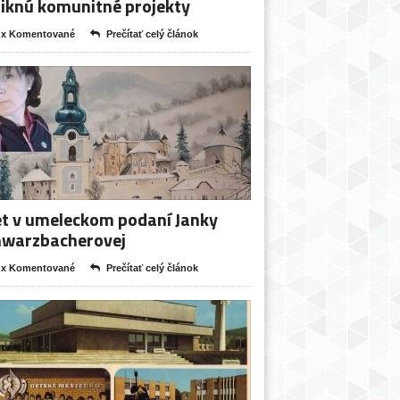
iknú komunitné projekty
 x Komentované
Prečítať celý článok
t v umeleckom podaní Janky
hwarzbacherovej
 x Komentované
Prečítať celý článok