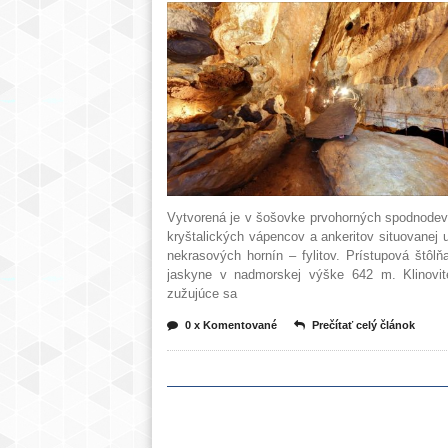
Vytvorená je v šošovke prvohorných spodnode
kryštalických vápencov a ankeritov situovanej 
nekrasových hornín – fylitov. Prístupová štôlň
jaskyne v nadmorskej výške 642 m. Klinovit
zužujúce sa
0 x Komentované
Prečítať celý článok