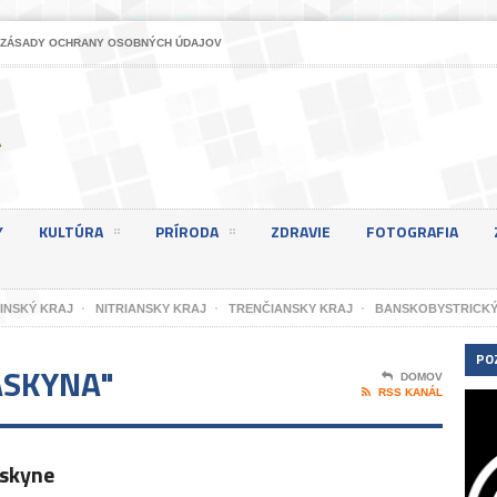
ZÁSADY OCHRANY OSOBNÝCH ÚDAJOV
Y
KULTÚRA
PRÍRODA
ZDRAVIE
FOTOGRAFIA
LINSKÝ KRAJ
NITRIANSKY KRAJ
TRENČIANSKY KRAJ
BANSKOBYSTRICKÝ
PO
ASKYNA"
DOMOV
RSS KANÁL
askyne